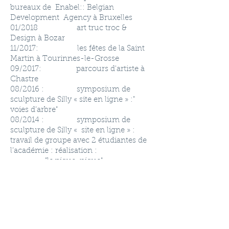
bureaux de Enabel:: Belgian
Development Agency à Bruxelles
01/2018 art truc troc &
Design à Bozar
11/2017: les fêtes de la Saint
Martin à Tourinnes-le-Grosse
09/2017: parcours d'artiste à
Chastre
08/2016 : symposium de
sculpture de Silly « site en ligne » :"
voies d’arbre"
08/2014 : symposium de
sculpture de Silly « site en ligne » :
travail de groupe avec 2 étudiantes de
l’académie : réalisation :
"le pique-nique"
10/2014 : parcours d’artiste de
Limal – Profondsart
07/2013
Rollebeek gallery : exposition
commune avec des élèves de "l’école